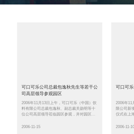
可口可乐公司总裁包逸秋先生等若干公
可口可乐
司高层领导参观园区
2006年11月13日上午，可口可乐（中国）饮
2006年
料有限公司总裁包逸秋、副总裁关勋明等十
限公司新
位公司高层领导莅临园区参观，并对园区的
仪式在上
总体环境称赞不已
市外资委
副区长张
2006-11-15
2006-11-1
董事长陈