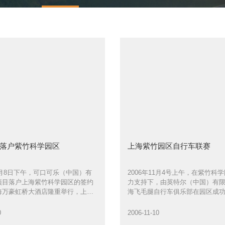
落户紫竹科学园区
上海紫竹园区自行车联赛
11月8日下午，可口可乐（中国）有
2006年11月4号上午，在紫竹科
项目落户上海紫竹科学园区的签约
力支持下，由英特尔（中国）有
海万豪虹桥大酒店隆重举行，上海
海飞毛腿自行车俱乐部在园区成
副主任刘锦屏，闵行区区长陈靖、
海自行车联赛
文越，可口可乐（中国）有限公司
0
2006-11-10
奇伟、可口可乐（中国）饮料有限