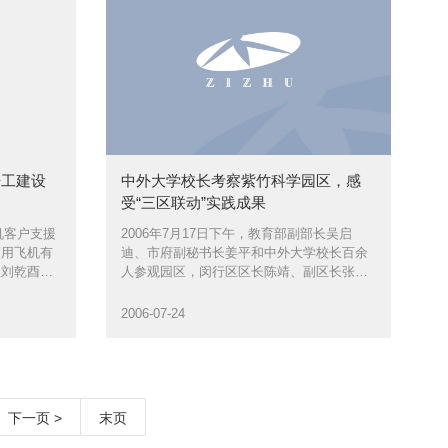
开工建设
中外大学校长考察紫竹科学园区，感
受“三区联动”实践成果
机客户支援
2006年7月17日下午，教育部副部长吴启
商用飞机有
迪、市府副秘书长姜平和中外大学校长百余
理刘乾酉，
人参观园区，闵行区区长陈靖、副区长张辰
式
等陪同参观
2006-07-24
下一页 >
末页