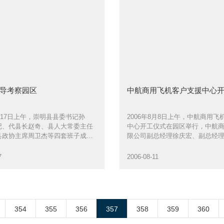
导考察园区
中航商用飞机客户支援中心
8月17日上午，崇明县县委书记孙
2006年8月8日上午，中航商用飞
记、代县长赵奇、县人大常委主任
中心开工仪式在园区举行，中航
县政协主席周卫杰等四套班子成员
限公司副总经理徐庆宏、副总经
考察园区
园区副总经理陈衡等出席开工仪
7
2006-08-11
354
355
356
357
358
359
360