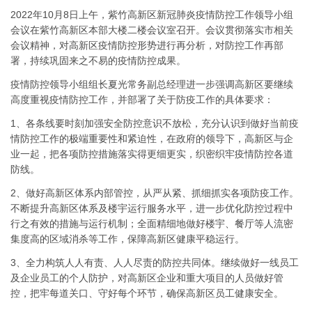
2022年10月8日上午，紫竹高新区新冠肺炎疫情防控工作领导小组
会议在紫竹高新区本部大楼二楼会议室召开。会议贯彻落实市相关
会议精神，对高新区疫情防控形势进行再分析，对防控工作再部
署，持续巩固来之不易的疫情防控成果。
疫情防控领导小组组长夏光常务副总经理进一步强调高新区要继续
高度重视疫情防控工作，并部署了关于防疫工作的具体要求：
1、各条线要时刻加强安全防控意识不放松，充分认识到做好当前疫
情防控工作的极端重要性和紧迫性，在政府的领导下，高新区与企
业一起，把各项防控措施落实得更细更实，织密织牢疫情防控各道
防线。
2、做好高新区体系内部管控，从严从紧、抓细抓实各项防疫工作。
不断提升高新区体系及楼宇运行服务水平，进一步优化防控过程中
行之有效的措施与运行机制；全面精细地做好楼宇、餐厅等人流密
集度高的区域消杀等工作，保障高新区健康平稳运行。
3、全力构筑人人有责、人人尽责的防控共同体。继续做好一线员工
及企业员工的个人防护，对高新区企业和重大项目的人员做好管
控，把牢每道关口、守好每个环节，确保高新区员工健康安全。