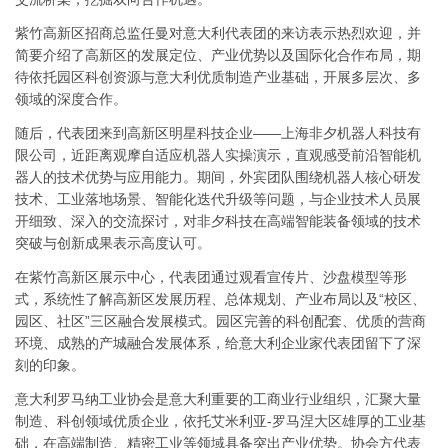
紫竹高新区招商总监任曼对意大利代表团的来访表示热烈欢迎，并
简要介绍了高新区的发展定位、产业优势以及国际化合作布局，期
待依托园区科创资源与意大利优质制造产业基础，开展多层次、多
领域的深度合作。
随后，代表团来到高新区明星科技企业——上海非夕机器人科技有
限公司，近距离观摩自适应机器人实操演示，直观感受前沿智能机
器人的技术优势与应用能力。期间，外宾团队围绕机器人核心研发
技术、工业落地场景、智能化迭代升级等问题，与企业技术人员展
开细致、深入的交流探讨，对非夕科技在高端智能装备领域的技术
突破与创新成果表示高度认可。
在紫竹高新区展示中心，代表团通过观看宣传片、沙盘模型等形
式，系统性了解高新区发展历程、总体规划、产业布局以及“校区、
园区、社区”三区融合发展模式。园区完善的科创配套、优质的营商
环境、成熟的产城融合发展体系，给意大利企业家代表团留下了深
刻的印象。
意大利罗马纳工业协会是意大利重要的工商业行业组织，汇聚大量
制造、科创领域优质企业，依托艾米利亚-罗马涅大区雄厚的工业基
础，在高端制造、精密工业等领域具备突出产业优势。协会方代表