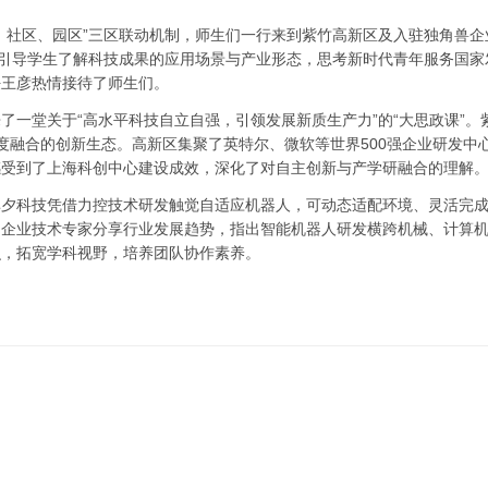
、社区、园区”三区联动机制，师生们一行来到紫竹高新区及入驻独角兽企
，引导学生了解科技成果的应用场景与产业形态，思考新时代青年服务国家
任王彦热情接待了师生们。
一堂关于“高水平科技自立自强，引领发展新质生产力‌”的“大思政课”。
度融合的创新生态。高新区集聚了英特尔、微软等世界500强企业研发中
感受到了上海科创中心建设成效，深化了对自主创新与产学研融合的理解
非夕科技凭借力控技术研发触觉自适应机器人，可动态适配环境、灵活完
，企业技术专家分享行业发展趋势，指出智能机器人研发横跨机械、计算
识，拓宽学科视野，培养团队协作素养。