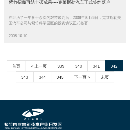
紫竹招商再结丰硕成果----克莱斯勒汽车正式签约落户
在经历了一年多十余次的艰苦谈判后，2008年9月26日，克莱斯勒美
国汽车公司与紫竹科学园区的投资协议正式签署
2008-10-10
首页
< 上一页
339
340
341
342
343
344
345
下一页 >
末页