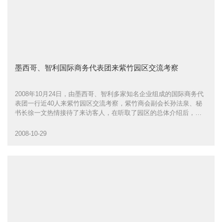
墨西哥、智利国际商务代表团来紫竹园区交流考察
2008年10月24日，由墨西哥、智利多家知名企业组成的国际商务代
表团一行近40人来紫竹园区交流考察，紫竹商会副会长孙法泉、秘
书长徐一文热情接待了来访客人，在听取了园区的总体介绍后，企
业家们对园区近年来在各方面所取得的显著成就表示赞赏，并就园
区的综合发展话题进行了交流与探讨
2008-10-29