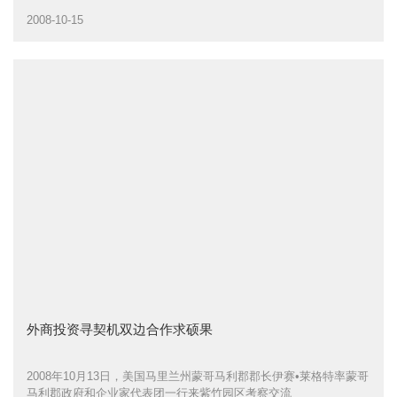
2008-10-15
外商投资寻契机双边合作求硕果
2008年10月13日，美国马里兰州蒙哥马利郡郡长伊赛•莱格特率蒙哥
马利郡政府和企业家代表团一行来紫竹园区考察交流