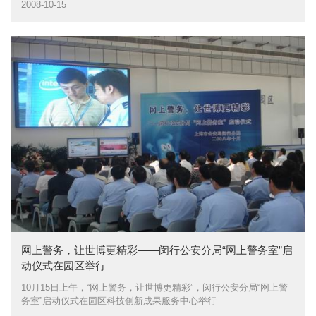
司、埃克森美孚公司、晟碟半导体、微创软件、上海电气风电设备
2008-10-15
公司等5家企业共20余人与会
网上警务，让世博更精彩——闵行公安分局“网上警务室”启
动仪式在园区举行
10月15日上午，“网上警务，让世博更精彩”，闵行公安分局“网上警
务室”启动仪式在园区科技创新成果服务中心举行